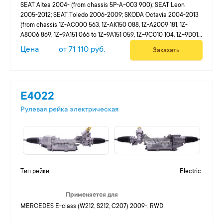
SEAT Altea 2004- (from chassis 5P-A-003 900); SEAT Leon
2005-2012; SEAT Toledo 2006-2009; SKODA Octavia 2004-2013
(from chassis 1Z-AC000 563, 1Z-AK150 088, 1Z-A2009 181, 1Z-
A8006 869, 1Z-9A151 066 to 1Z-9A151 059, 1Z-9C010 104, 1Z-9D015
004, 1Z-9K153 480, 1Z-92066 810, 1Z-98019 774); SKODA Yeti 2009-
Цена
от 71 110 руб.
Заказать
2013; SKODA Superb 2008-2013; VW Eos 2006-2015; VW Cadd...
E4022
Рулевая рейка электрическая
Тип рейки
Electric
Применяется для
MERCEDES E-class (W212, S212, C207) 2009-, RWD